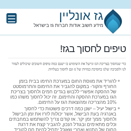
גז אונליין
מידע חשוב אודות חברות גז בישראל
טיפים לחסוך בגז!
כדי שנחסוך בצריכת הגז ונייעל את השימוש בו ישנם כמה טיפים חשובים שיכולים לעזור
לנו ולסביבה שלנו בחסיכת כמויות של גז וגם לחסוך בעלויות.
להוריד את מווסת החום במערכת החימו בבית בזמן
החורף והקור- במקום להגביר את החימום והתרמוסטט
של ההסקה אפשרי ללבוש בגדים חמים ולחסוך בצריכת
הגז במערכת ההסקה והחימום. זה יכול לחסוך משהו כמו
10% מהצריכה ומהוצאות הגז על החימום.
בישול יעיל – ישנן כמה דרכים פשוטות כדי לחסוך
באנרגיה בעת הבישול, אשר יכולות לזרז את זמן הבישול
ולחסוך ממך זמן יקר. אז קודם צריך להשתמש במחבתים
וכלים מתאימים ובגודל הנכון, להגביר קצת את דרגת
החום של התנוא ואחרי שאוכל יתחיל להיות חם להוריד