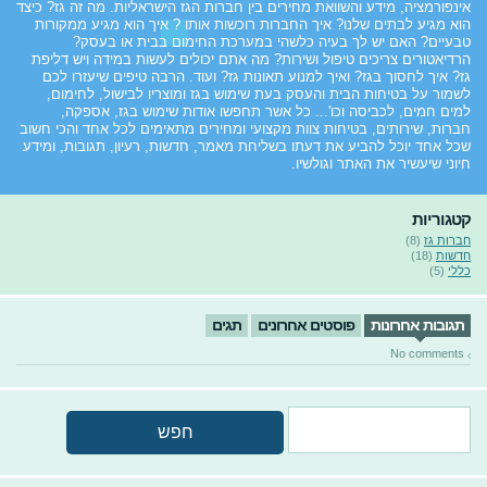
אינפורמציה, מידע והשוואת מחירים בין חברות הגז הישראליות. מה זה גז? כיצד
הוא מגיע לבתים שלנו? איך החברות רוכשות אותו ? איך הוא מגיע ממקורות
טבעיים? האם יש לך בעיה כלשהי במערכת החימום בבית או בעסק?
הרדיאטורים צריכים טיפול ושירות? מה אתם יכולים לעשות במידה ויש דליפת
גז? איך לחסוך בגז? ואיך למנוע תאונות גז? ועוד. הרבה טיפים שיעזרו לכם
לשמור על בטיחות הבית והעסק בעת שימוש בגז ומוצריו לבישול, לחימום,
למים חמים, לכביסה וכו'... כל אשר תחפשו אודות שימוש בגז, אספקה,
חברות, שירותים, בטיחות צוות מקצועי ומחירים מתאימים לכל אחד והכי חשוב
שכל אחד יוכל להביע את דעתו בשליחת מאמר, חדשות, רעיון, תגובות, ומידע
חיוני שיעשיר את האתר וגולשיו.
קטגוריות
חברות גז
(8)
חדשות
(18)
כללי
(5)
תגובות אחרונות
פוסטים אחרונים
תגים
No comments