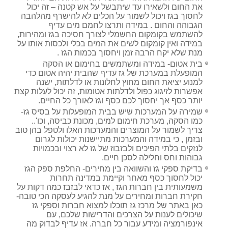
את החום ולשאירו עד שיתבשל על אש קטנה – זה יכול
לחסוך בגז ויכול לשמור על הכלים לא להישרף מהלהבה
הגבוהה והחום . במידה ותרצו לחמם מים עדיף
להשתמש בקומקום החשמלי לצורך חסיכה בגז ומהירות,
במידה ואין קומקום לשים את המים בכלי ולכסות אותו על
מנת שלא יקח הרבה זמן ויחסוך בכמות הגז .
בית אטום- במידה ומשתמשים בחימום או הסקה
המופעלת במערכת של גז עדיף שהבית יהיה אטום כדי
למנוע יציאת החום מחוץ לחלונות או לדלתות, ישנה
אפשרות לזיגוג כפול ולדלתות אטומות, זה יכול לעלות קצת
יותר כסף אך יחסוך לכם כסף וגז לאורך כל החיים.
שמירה על המערכות שיש בבית המופעלות על בסיס גז-
כמו הסקה, מערכת חימום למים, מכונת כביסה, וכו'..
צריך לשמור על המוצרים והמערכות האלו ולטפל בהן טוב
ובזמן , כי במידה והמערכות מתיישנות יכולות לגרום
לנזקים בלתי הפיכים ולבזבוז של גז לא רצוי ובכמויות
גבוהות וחס וחלילה לסכן חיים.
בדיקת ספקי גז והשוואה בין מחירים- החלפת ספק הגז
יכול לחסוך כסף מאחר וקיימת במדינה תחרות
משמעותית בין חברות הגז , אז כדאי לבזבז כמה דקות על
חקירת חברות ומחירים על מנת להגיע לעסקה הכי טובה-
כאן באתר של מרכז גז תוכלו למצוא חברות וספקי גז
שיכולים לענות על הצרכים והדרישות שלכם, עם
אינפורמציה ומידע עבור כל חברה. אז עדיף לבדוק מה