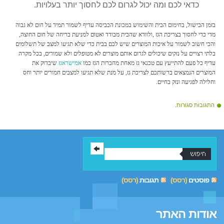
כדאי לכם ומה יכול לגרום לכם לחסוך יותר בעלויות.
בזמן הבישול, בחימום הבית והשימוש במכונת הכביסה עדיף לשמור תמיד על חום לא גבוה
מדי כדי לחסוך בצריכת הגז ,ולוודא שהבית מבודד ואטום למניעת בריחה של חום החוצה,
והכי חשוב לשמור על איכות המוצרים שיש לכם בבית כדי שלא תגיעו למצב של תשלומים
בלתי רצויים על נזקים שיכולים לגרום אותם מוצרים לא מטופלים ולא שמורים, בכל מקרה
עדיף כל פעם להתייעץ עם טכנאי גז מאחת מחברות הגז כמו
אמישראגז
שיבדוק את
המוצרים הנמצאים ברשותכם לצריכת גז, על מנת שלא תגיעו למצבים חמורים יותר וחס
וחלילה לפגיעה ונזק בחיים.
התגובות סגורות.
פוסטים
(רסס)
תגובות
(רסס)
אודות האתר