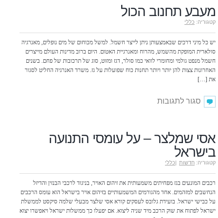
מעבע תחנוב הכול
–
האם
קטגוריה:
כללי
זה
פאסה?
יש כל מיני דרכים שבאמצעותן ניתן לייצר חשמל. למשל מכוחום של מים נופלים, מאנרגיה
סולארית המופקת מהשמש, מהרוח ומאנרגיית האטום. היום ברוב מדינות העולם מייצרים
חשמל מנפט גולמי ומחומרי לוואי כמו סולר, דגז ומזוט, סוג של תרכובות של פחם. בשנים
האחרונות צצות להן יותר ויותר תחנות כוח שפועלות על גז. משרד האנרגיה החליט לסגור
את […]
על
סגור לתגובות
מעבע
תחנוב
הכול
אסי שמלצר – על עומסי התנועה
בישראל
קטגוריה:
חדשות
|
כללי
רכבים המונעים בגז מפחיתים משמעותית את זיהום האויר, בניגוד לרכבי הבנזין והדיזל
הנחשבים למזהמים. אחד מהגורמים המשמעותיים בזיהום אויר בישראל הוא עומס הרכבים
על כבישי ישראל. בועידת גלובס לעסקים קורא אסי שלצר מבעלי שלמה סיקסט לממשלת
ישראל לפתוח את שוק הרכב מיד שניה ליצוא. אם יפעלו כך ממשלות ישראל ויאפשרו יצוא