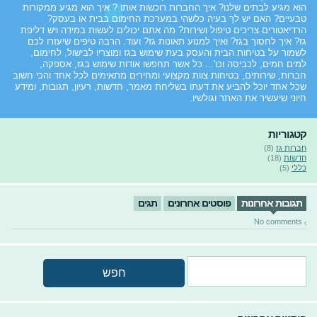
הוא מגיע לבתים שלנו? איך החברות רוכשות אותו ? איך הוא מגיע ממקורות
טבעיים? האם יש לך בעיה כלשהי במערכת החימום בבית או בעסק?
הרדיאטורים צריכים טיפול ושירות? מה אתם יכולים לעשות במידה ויש דליפת
גז? איך לחסוך בגז? ואיך למנוע תאונות גז? ועוד. הרבה טיפים שיעזרו לכם
לשמור על בטיחות הבית והעסק בעת שימוש בגז ומוצריו לבישול, לחימום,
למים חמים, לכביסה וכו'... כל אשר תחפשו אודות שימוש בגז, אספקה,
חברות, שירותים, בטיחות צוות מקצועי ומחירים מתאימים לכל אחד והכי חשוב
שכל אחד יוכל להביע את דעתו בשליחת מאמר, חדשות, רעיון, תגובות, ומידע
חיוני שיעשיר את האתר וגולשיו.
קטגוריות
חברות גז
(8)
חדשות
(18)
כללי
(5)
תגובות אחרונות
פוסטים אחרונים
תגים
No comments