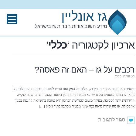
גז אונליין
מידע חשוב אודות חברות גז בישראל
ארכיון לקטגוריה ‘
כללי
’
רכבים על גז – האם זה פאסה?
קטגוריה:
כללי
בשנים האחרונות מחירי הבנזין רק עולים כל הזמן ואנו עדים לעוד ועוד תחנות הפועלות על
גז. אז לרכבים הנוסעים על גז יש לא מעט יתרונות ובין השאר ההנעה בגז נחשבת לנקייה
וידידותית יותר לסביבה, בעיקר משום שפליטת הפחמן היא נמוכה בהשוואה להנעה בבנזין
או בסולר. אז מה שהיה נראה כמו שינוי מבטיח מסתמן בתור ניסיון […]
על
סגור לתגובות
רכבים
על
גז