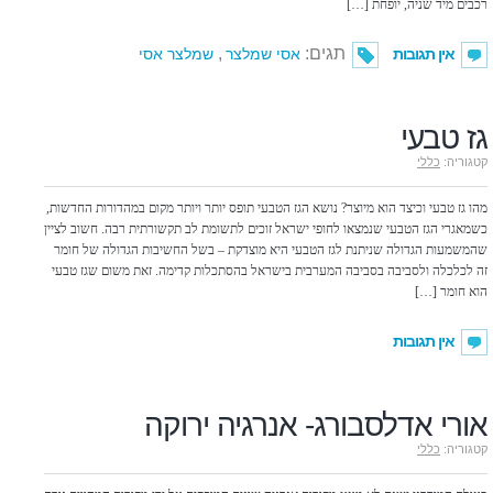
רכבים מיד שניה, יופחת […]
תגים:
,
אין תגובות
אסי שמלצר
שמלצר אסי
גז טבעי
קטגוריה:
כללי
מהו גז טבעי וכיצד הוא מיוצר? נושא הגז הטבעי תופס יותר ויותר מקום במהדורות החדשות,
כשמאגרי הגז הטבעי שנמצאו לחופי ישראל זוכים לתשומת לב תקשורתית רבה. חשוב לציין
שהמשמעות הגדולה שניתנת לגז הטבעי היא מוצדקת – בשל החשיבות הגדולה של חומר
זה לכלכלה ולסביבה בסביבה המערבית בישראל בהסתכלות קדימה. זאת משום שגז טבעי
הוא חומר […]
אין תגובות
אורי אדלסבורג- אנרגיה ירוקה
קטגוריה:
כללי