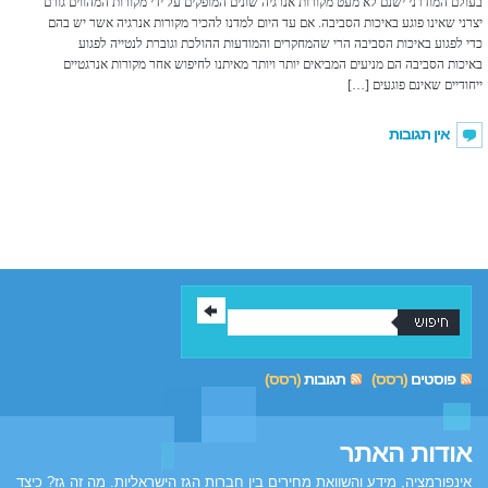
בעולם המודרני ישנם לא מעט מקורות אנרגיה שונים המופקים על ידי מקורות המהווים גורם
יצרני שאינו פוגע באיכות הסביבה. אם עד היום למדנו להכיר מקורות אנרגיה אשר יש בהם
כדי לפגוע באיכות הסביבה הרי שהמחקרים והמודעות ההולכת וגוברת לנטייה לפגוע
באיכות הסביבה הם מניעים המביאים יותר ויותר מאיתנו לחיפוש אחר מקורות אנרגטיים
ייחודיים שאינם פוגעים […]
אין תגובות
פוסטים
(רסס)
תגובות
(רסס)
אודות האתר
אינפורמציה, מידע והשוואת מחירים בין חברות הגז הישראליות. מה זה גז? כיצד