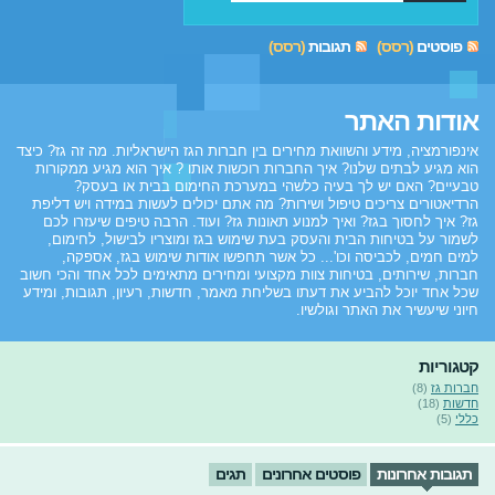
פוסטים
(רסס)
תגובות
(רסס)
אודות האתר
אינפורמציה, מידע והשוואת מחירים בין חברות הגז הישראליות. מה זה גז? כיצד
הוא מגיע לבתים שלנו? איך החברות רוכשות אותו ? איך הוא מגיע ממקורות
טבעיים? האם יש לך בעיה כלשהי במערכת החימום בבית או בעסק?
הרדיאטורים צריכים טיפול ושירות? מה אתם יכולים לעשות במידה ויש דליפת
גז? איך לחסוך בגז? ואיך למנוע תאונות גז? ועוד. הרבה טיפים שיעזרו לכם
לשמור על בטיחות הבית והעסק בעת שימוש בגז ומוצריו לבישול, לחימום,
למים חמים, לכביסה וכו'... כל אשר תחפשו אודות שימוש בגז, אספקה,
חברות, שירותים, בטיחות צוות מקצועי ומחירים מתאימים לכל אחד והכי חשוב
שכל אחד יוכל להביע את דעתו בשליחת מאמר, חדשות, רעיון, תגובות, ומידע
חיוני שיעשיר את האתר וגולשיו.
קטגוריות
חברות גז
(8)
חדשות
(18)
כללי
(5)
תגובות אחרונות
פוסטים אחרונים
תגים