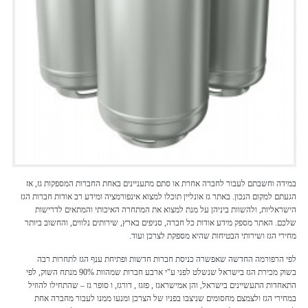
במידה וחשבתם לעבור לחברה אחרת או סתם מתעניינים באחת החברות המספקות גז, אז
הגעתם למקום הנכון. באתר גז אונליין תוכלו למצוא אינפורמציה ומידע רב אודות חברות הגז
הישראליות, ולהשוות ביניהן על מנת למצוא את המתחרה האיכותי והמתאים לדרישות
שלכם. האתר מספק מידע אודות כל חברה, סניפים בארץ, שירותים נלווים, והחשוב ביותר
מחירי הגז ושירותי הבטיחות שהיא מספקת לצרכן ועוד.
לפי הרפורמה החדשה שאפשרה כניסת חברות חדשות ופתיחת ענף הגז לתחרות רבה
בשוק מכירת הגז בישראל שנשלט לפני ע"י ארבע חברות שמהוות 90% מנתח השוק, לפי
התאחדות התעשיינים בישראל, והן אמישראגז , פזגז , דורגז, ו סופר גז – שהתחילו להוזיל
במחירי הגז ולצמצם מחסומים שניצבו בפניו של הצרכן ומנעו ממנו לעבור מחברה אחת