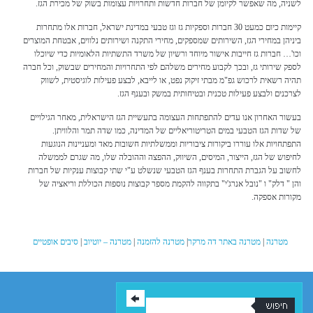
לשניה, מה שאפשר לקיומן של חברות חדשות ותחרויות עצומות בשוק של מכירת הגז.
קיימות כיום כמעט 30 חברות וספקיות גז וגז טבעי במדינת ישראל, חברות אלו מתחרות
ביניהן במחירי הגז, השירותים שמספקים, מחירי התקנה ושירותים נלווים, אבטחת המוצרים
וכו'… חברות גז חייבות אישור מיוחד ורשיון של משרד התשתיות הלאומיות כדי שיוכלו
לספק שירותי גז, ובכך לקבוע מחירים משלהם לפי התחרויות והמחירים שבשוק, וכל חברה
תהיה רשאית לרכוש גפ"מ מבתי זיקוק נפט, או לייבא, לבצע פעילות לוגיסטית, לשווק
לצרכנים ולבצע פעילות טכנית ובטיחותית במשק ובענף הגז.
בעשור האחרון אנו עדים להתפתחות העצומה בתעשיית הגז הישראלית, מאחר הגילויים
של שדות הגז הטבעי במים הטריטוריאליים של המדינה, כמו שדה תמר והלוויתן.
התפתחויות אלו עוררו ביקורות ציבוריות וממשלתיות חשובות מאד ומעניינות הנוגעות
לחיפוש של הגז, הייצור, המיסים, השיווק, ההפצה וההובלה שלו, מה שגרם לממשלה
לחשוב על הגברת התחרות בענף הגז הטבעי שנשלט ע"י שתי קבוצות ענקיות של חברות
והן " דלק" ו "נובל אנרג'י" בתקווה להקמת מספר קבוצות נוספות הכוללת וריאציה של
מקורות אספקה.
מטרנה
|
מטרנה באתר דה מרקר
|
מטרנה להזמנה
|
מטרנה – יוטיוב
|
סיבים אופטיים