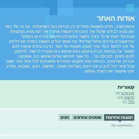
אודות האתר
אינפורמציה, מידע והשוואת מחירים בין חברות הגז הישראליות. מה זה גז? כיצד
הוא מגיע לבתים שלנו? איך החברות רוכשות אותו ? איך הוא מגיע ממקורות
טבעיים? האם יש לך בעיה כלשהי במערכת החימום בבית או בעסק?
הרדיאטורים צריכים טיפול ושירות? מה אתם יכולים לעשות במידה ויש דליפת
גז? איך לחסוך בגז? ואיך למנוע תאונות גז? ועוד. הרבה טיפים שיעזרו לכם
לשמור על בטיחות הבית והעסק בעת שימוש בגז ומוצריו לבישול, לחימום,
למים חמים, לכביסה וכו'... כל אשר תחפשו אודות שימוש בגז, אספקה,
חברות, שירותים, בטיחות צוות מקצועי ומחירים מתאימים לכל אחד והכי חשוב
שכל אחד יוכל להביע את דעתו בשליחת מאמר, חדשות, רעיון, תגובות, ומידע
חיוני שיעשיר את האתר וגולשיו.
קטגוריות
חברות גז
(8)
חדשות
(18)
כללי
(5)
תגובות אחרונות
פוסטים אחרונים
תגים
No comments