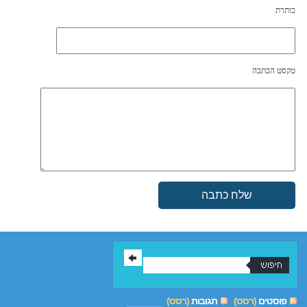
כותרת
טקסט הכתבה
פוסטים
(רסס)
תגובות
(רסס)