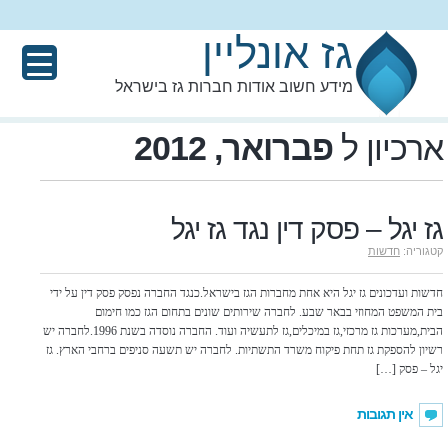
גז אונליין
מידע חשוב אודות חברות גז בישראל
ארכיון ל
פברואר, 2012
גז יגל – פסק דין נגד גז יגל
קטגוריה:
חדשות
חדשות ועדכונים גז יגל היא אחת מחברות הגז בישראל.כנגד החברה נפסק פסק דין על ידי
בית המשפט המחוזי בבאר שבע. לחברה שירותים שונים בתחום הגז כמו חימום
הבית,מערכות גז מרכזי,גז במיכלים,גז לתעשיה ועוד. החברה נוסדה בשנת 1996.לחברה יש
רשיון להספקת גז תחת פיקוח משרד התשתיות. לחברה יש תשעה סניפים ברחבי הארץ. גז
יגל – פסק […]
אין תגובות