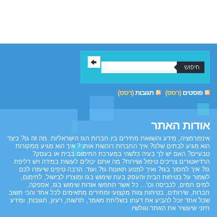
פוסטים
(רסס)
תגובות
(רסס)
אודות האתר
אינפורמציה, מידע והשוואת מחירים בין חברות הגז הישראליות. מה זה גז? כיצד
הוא מגיע לבתים שלנו? איך החברות רוכשות אותו ? איך הוא מגיע ממקורות
טבעיים? האם יש לך בעיה כלשהי במערכת החימום בבית או בעסק?
הרדיאטורים צריכים טיפול ושירות? מה אתם יכולים לעשות במידה ויש דליפת
גז? איך לחסוך בגז? ואיך למנוע תאונות גז? ועוד. הרבה טיפים שיעזרו לכם
לשמור על בטיחות הבית והעסק בעת שימוש בגז ומוצריו לבישול, לחימום,
למים חמים, לכביסה וכו'... כל אשר תחפשו אודות שימוש בגז, אספקה,
חברות, שירותים, בטיחות צוות מקצועי ומחירים מתאימים לכל אחד והכי חשוב
שכל אחד יוכל להביע את דעתו בשליחת מאמר, חדשות, רעיון, תגובות, ומידע
חיוני שיעשיר את האתר וגולשיו.