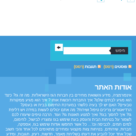
פוסטים
(רסס)
תגובות
(רסס)
אודות האתר
אינפורמציה, מידע והשוואת מחירים בין חברות הגז הישראליות. מה זה גז? כיצד
הוא מגיע לבתים שלנו? איך החברות רוכשות אותו ? איך הוא מגיע ממקורות
טבעיים? האם יש לך בעיה כלשהי במערכת החימום בבית או בעסק?
הרדיאטורים צריכים טיפול ושירות? מה אתם יכולים לעשות במידה ויש דליפת
גז? איך לחסוך בגז? ואיך למנוע תאונות גז? ועוד. הרבה טיפים שיעזרו לכם
לשמור על בטיחות הבית והעסק בעת שימוש בגז ומוצריו לבישול, לחימום,
למים חמים, לכביסה וכו'... כל אשר תחפשו אודות שימוש בגז, אספקה,
חברות, שירותים, בטיחות צוות מקצועי ומחירים מתאימים לכל אחד והכי חשוב
שכל אחד יוכל להביע את דעתו בשליחת מאמר, חדשות, רעיון, תגובות, ומידע