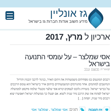
גז אונליין
מידע חשוב אודות חברות גז בישראל
ארכיון ל
מרץ, 2017
אסי שמלצר – על עומסי התנועה
בישראל
קטגוריה:
חדשות
|
כללי
רכבים המונעים בגז מפחיתים משמעותית את זיהום האויר, בניגוד לרכבי הבנזין והדיזל
הנחשבים למזהמים. אחד מהגורמים המשמעותיים בזיהום אויר בישראל הוא עומס הרכבים
על כבישי ישראל. בועידת גלובס לעסקים קורא אסי שלצר מבעלי שלמה סיקסט לממשלת
ישראל לפתוח את שוק הרכב מיד שניה ליצוא. אם יפעלו כך ממשלות ישראל ויאפשרו יצוא
רכבים מיד שניה, יופחת […]
תגים:
,
אין תגובות
אסי שמלצר
שמלצר אסי