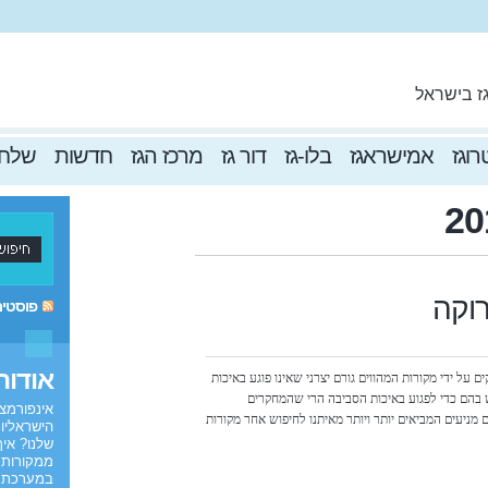
ז בישראל
וגז
אמישראגז
בלו-גז
דור גז
מרכז הגז
חדשות
שלח 
רוקה
פוסטי
אודות
 על ידי מקורות המהווים גורם יצרני שאינו פוגע באיכות
ש בהם כדי לפגוע באיכות הסביבה הרי שהמחקרים
אינפורמצי
 מניעים המביאים יותר ויותר מאיתנו לחיפוש אחר מקורות
הישראליות
שלנו? איך
ממקורות 
במערכת ה