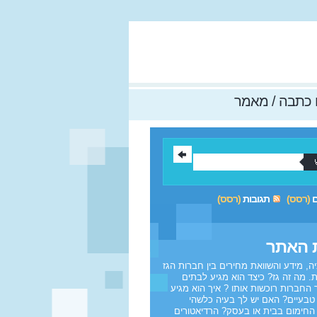
כתבה / מאמר
ם
(רסס)
תגובות
(רסס)
 האתר
ה, מידע והשוואת מחירים בין חברות הגז
. מה זה גז? כיצד הוא מגיע לבתים
 החברות רוכשות אותו ? איך הוא מגיע
טבעיים? האם יש לך בעיה כלשהי
חימום בבית או בעסק? הרדיאטורים