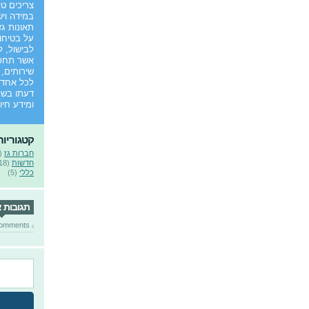
צריכים טי
במידה ויש
תאונות גז
על בטיחו
לבישול, ל
אשר תחפש
שירותים, 
לכל אחד 
דעתו בשל
ומידע חיו
קטגוריות
חברות גז
(8)
חדשות
(18)
כללי
(5)
תגובות 
omments