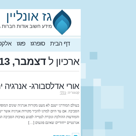
גז אונליין
מידע חשוב אודות חברות ג
דף הבית
סופרגז
פזגז
אלקטר
ארכיון ל
דצמבר, 2013
אורי אדלסבורג- אנרגיה י
קטגוריה:
כללי
בעולם המודרני ישנם לא מעט מקורות אנרגיה שונים המופקים
הסביבה. אם עד היום למדנו להכיר מקורות אנרגיה אשר י
והמודעות ההולכת וגוברת לנטייה לפגוע באיכות הסביבה הם
אנרגטיים ייחודיים שאינם פוגעים […]