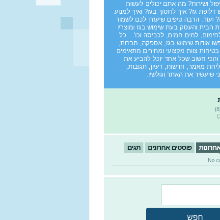
פול ושירות? מה אתם יכולים לעשות
 דליפת גז? איך לחסוך בגז? ואיך למנוע
? ועוד. הרבה טיפים שיעזרו לכם לשמור
ת הבית והעסק בעת שימוש בגז ומוצריו
חימום, למים חמים, לכביסה וכו'... כל
ו אודות שימוש בגז, אספקה, חברות,
בטיחות צוות מקצועי ומחירים מתאימים
והכי חשוב שכל אחד יוכל להביע את
יחת מאמר, חדשות, רעיון, תגובות,
ני שיעשיר את האתר וגולשיו.
אחרונות
פוסטים אחרונים
תגים
No c