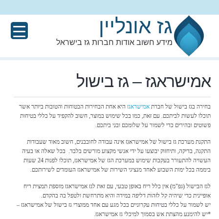
גז אונליין
מידע חשוב אודות חברות גז בישראל
אמישראגז – גז בישול
בחירה בגז בישול של חברת
אמישראגז
היא אחת הבחירות הבטוחות והטובות ביותר אשר
תוכלו לעשות לביתכם. עם זאת, כמו בכל שימוש במוצר, חשוב להקפיד על כללי בטיחות
פשוטים ובהירים כדי לשמור על שלומכם ובני ביתכם.
התקנת מערכת גז בישול של אמישראגז אינה עבודה לחובבנים, חשוב מאוד שעבודות
התקנה, בדיקה, ותיחזוק יבוצעו על ידי אנשי מקצוע מורשים בלבד. בכל שאלה או בעיה
העשויה להתעורר בעקבות שימוש במערכת הגז של אמישראגז, תוכלו לפנות 24 שעות
ביממה בכל ימות השבוע לאחד מנציגי השירות של אמישראגז העומדים לשירותכם.
לגז הבישול (גפ"מ) אין כלל ריח באופן טבעי, עם זאת לגז אמישראגז מוספת תמצית ריח
אופיינית כדי שיהיה קל לזהות דליפה במידה והיא מתרחשת ולטפל בה בהקדם.
יש לשמור על כללי בטיחות עקרוניים בכל מגע עם אחד ממוצרי גז בישול של אמישראגז –
*יש להימנע מהצתת אש בסמוך למיכלי גז אמישראגז.