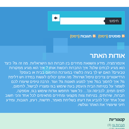
פוסטים
(רסס)
תגובות
(רסס)
אודות האתר
אינפורמציה, מידע והשוואת מחירים בין חברות הגז הישראליות. מה זה גז? כיצד
הוא מגיע לבתים שלנו? איך החברות רוכשות אותו ? איך הוא מגיע ממקורות
טבעיים? האם יש לך בעיה כלשהי במערכת החימום בבית או בעסק?
הרדיאטורים צריכים טיפול ושירות? מה אתם יכולים לעשות במידה ויש דליפת
גז? איך לחסוך בגז? ואיך למנוע תאונות גז? ועוד. הרבה טיפים שיעזרו לכם
לשמור על בטיחות הבית והעסק בעת שימוש בגז ומוצריו לבישול, לחימום,
למים חמים, לכביסה וכו'... כל אשר תחפשו אודות שימוש בגז, אספקה,
חברות, שירותים, בטיחות צוות מקצועי ומחירים מתאימים לכל אחד והכי חשוב
שכל אחד יוכל להביע את דעתו בשליחת מאמר, חדשות, רעיון, תגובות, ומידע
חיוני שיעשיר את האתר וגולשיו.
קטגוריות
חברות גז
(8)