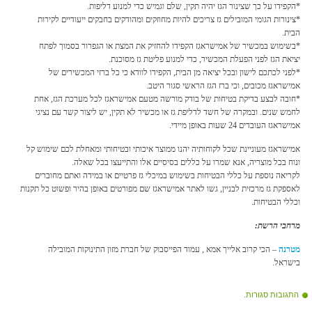
*הקפידו על כך שצינור הגז יהיה תקין, שלם וגמיש כדי למנוע דליפות.
*צינורות הגומי המובילים גז צריכים להיות מחוזקים ומהודקים בחבקים ייעודיים לקירות
הבית.
*בשימוש במכשיר של אמישראגז הקפידו להחזיק את המצת או הגפרור בסמוך לפתח
יציאת הגז לפני הפעלת המכשיר, כדי למנוע פליטת גז מסוכנת.
*לפני לכתכם לישון ובכל יציאה מן הבית, הקפידו לוודא כי כל ברזי המכשירים של
אמישראגז מכובים, וכי ברז הגז הראשי סגור היטב.
*חובה לבצע בדיקת בטיחות של בודק מורשה מטעם אמישראגז לכל מערכת הגז, אחת
לחמש שנים. ובמקרה של חשד לדליפת גז או מכשיר לא תקין, יש ליצור קשר עם נציגי
אמישראגז העובדים 24 שעות באופן מיידי.
אמישראגז מעוניינת שכל לקוחותיה יהנו ממוצר איכותי ובטיחותי ומאחלת לכם שימוש קל
ונוח בכל מוצריה, אנא שמרו על כללים בסיסיים אלו והתייעצו בכל שאלה.
לקריאה נוספת על כללי הבטיחות בשימוש במיכלי גז פרטיים או במידה ואתם מחוברים
לאספקת גז מרכזית לבניין, גשו לאתר אמישראגז שם מפורטים באופן בהיר ופשוט כל תקנות
וכללי הבטיחות.
מרחבי הרשת:
מטרנה
– הכי קרוב אלייך אמא , עמוד הפייסבוק של חברת מזון התינוקות המובילה
בישראל.
התגובות סגורות.